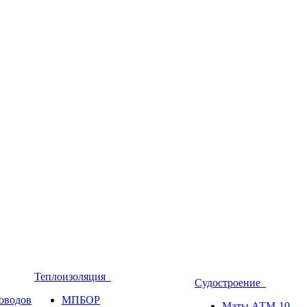
Теплоизоляция
Судостроение
оводов
МПБОР
Маты АТМ-10