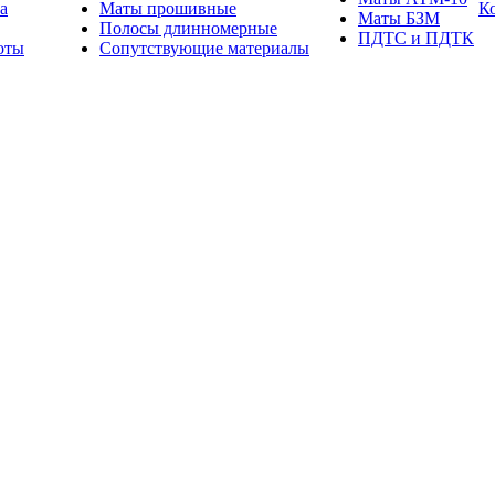
а
Маты прошивные
К
Маты БЗМ
Полосы длинномерные
ПДТС и ПДТК
оты
Сопутствующие материалы