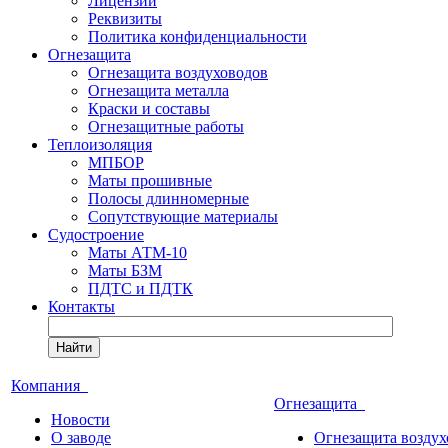
Лицензии
Реквизиты
Политика конфиденциальности
Огнезащита
Огнезащита воздуховодов
Огнезащита металла
Краски и составы
Огнезащитные работы
Теплоизоляция
МПБОР
Маты прошивные
Полосы длинномерные
Сопутствующие материалы
Судостроение
Маты АТМ-10
Маты БЗМ
ПДТС и ПДТК
Контакты
Найти
Компания
Огнезащита
Новости
О заводе
Огнезащита воздух