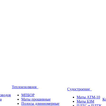
Теплоизоляция
Судостроение
оводов
МПБОР
Маты АТМ-10
а
Маты прошивные
К
Маты БЗМ
Полосы длинномерные
ПДТС и ПДТК