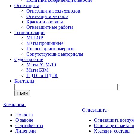
Политика конфиденциальности
Огнезащита
Огнезащита воздуховодов
Огнезащита металла
Краски и составы
Огнезащитные работы
Теплоизоляция
МПБОР
Маты прошивные
Полосы длинномерные
Сопутствующие материалы
Судостроение
Маты АТМ-10
Маты БЗМ
ПДТС и ПДТК
Контакты
Найти
Компания
Огнезащита
Новости
О заводе
Огнезащита воздух
Сертификаты
Огнезащита металл
Лицензии
Краски и составы