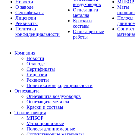
Новости
МПБОР
воздуховодов
О заводе
Маты
Огнезащита
Сертификаты
прошив
металла
Лицензии
Полосы
Краски и
Реквизиты
длинно
составы
Политика
Сопутс
Огнезащитные
конфиденциальности
материа
работы
Компания
Новости
О заводе
Сертификаты
Лицензии
Реквизиты
Политика конфиденциальности
Огнезащита
Огнезащита воздуховодов
Огнезащита металла
Краски и составы
Теплоизоляция
МПБОР
Маты прошивные
Полосы длинномерные
Сопутствующие материалы