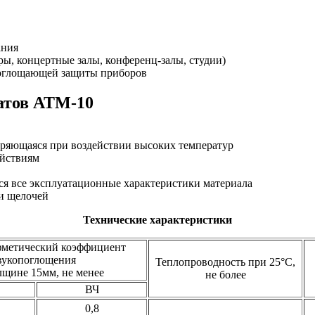
ания
ры, концертные залы, конференц-залы, студии)
опоглощающей защиты приборов
атов АТМ-10
теряющаяся при воздействии высоких температур
ействиям
ся все эксплуатационные характеристики материала
 и щелочей
Технические характеристики
метический коэффициент
вукопоглощения
Теплопроводность при 25°С,
лщине 15мм, не менее
не более
ВЧ
0,8