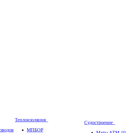
Теплоизоляция
Судостроение
оводов
МПБОР
Маты АТМ-10