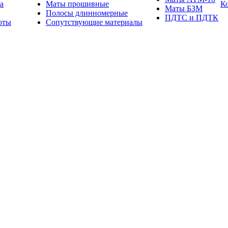
а
Маты прошивные
К
Маты БЗМ
Полосы длинномерные
ПДТС и ПДТК
оты
Сопутствующие материалы