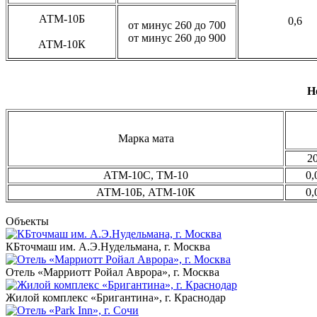
АТМ-10Б
0,6
от минус 260 до 700
от минус 260 до 900
АТМ-10К
Н
Марка мата
2
АТМ-10С, ТМ-10
0,
АТМ-10Б, АТМ-10К
0,
Объекты
КБточмаш им. А.Э.Нудельмана, г. Москва
Отель «Марриотт Ройал Аврора», г. Москва
Жилой комплекс «Бригантина», г. Краснодар