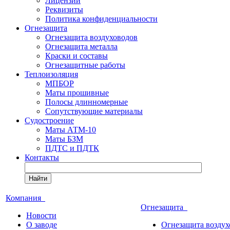
Лицензии
Реквизиты
Политика конфиденциальности
Огнезащита
Огнезащита воздуховодов
Огнезащита металла
Краски и составы
Огнезащитные работы
Теплоизоляция
МПБОР
Маты прошивные
Полосы длинномерные
Сопутствующие материалы
Судостроение
Маты АТМ-10
Маты БЗМ
ПДТС и ПДТК
Контакты
Найти
Компания
Огнезащита
Новости
О заводе
Огнезащита воздух