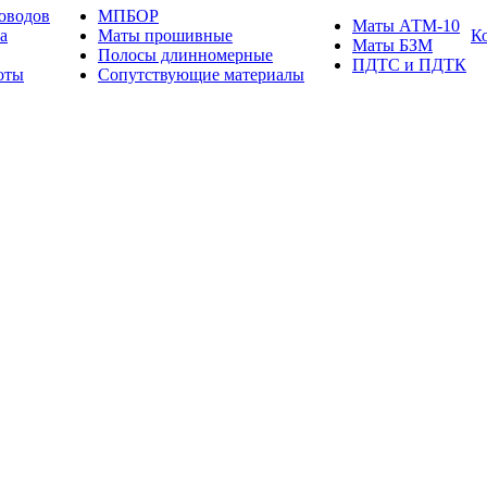
оводов
МПБОР
Маты АТМ-10
а
Маты прошивные
К
Маты БЗМ
Полосы длинномерные
ПДТС и ПДТК
оты
Сопутствующие материалы