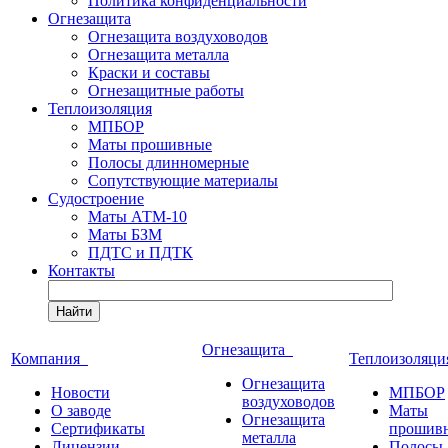
Политика конфиденциальности
Огнезащита
Огнезащита воздуховодов
Огнезащита металла
Краски и составы
Огнезащитные работы
Теплоизоляция
МПБОР
Маты прошивные
Полосы длинномерные
Сопутствующие материалы
Судостроение
Маты АТМ-10
Маты БЗМ
ПДТС и ПДТК
Контакты
Найти
Огнезащита
Компания
Теплоизоляц
Огнезащита
Новости
МПБОР
воздуховодов
О заводе
Маты
Огнезащита
Сертификаты
прошив
металла
Лицензии
Полосы