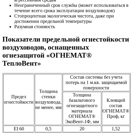
Неограниченный срок службы (может использоваться в
течение всего срока эксплуатации воздуховодов)
Стопроцентная экологическая чистота, даже при
достижении предельной температуры
Разумная стоимость
Показатели предельной огнестойкости
воздуховодов, оснащенных
огнезащитой «ОГНЕМАТ®
ТеплоВент»
Состав системы без учета
потерь на 1 м.кв. защищаемой
поверхности
Толщина
Толщина
Предел
стенки
базальтового
Клеящий
огнестойкости
воздуховода,
огнезащитного
состав
не менее, мм
материала
ОГНЕМАТ®
ОГНЕМАТ®
Проф, кг
ЭкоВент-1Ф, мм
EI 60
0,5
20
1,52