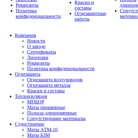
Краски и
Реквизиты
длинно
составы
Политика
Сопутс
Огнезащитные
конфиденциальности
материа
работы
Компания
Новости
О заводе
Сертификаты
Лицензии
Реквизиты
Политика конфиденциальности
Огнезащита
Огнезащита воздуховодов
Огнезащита металла
Краски и составы
Теплоизоляция
МПБОР
Маты прошивные
Полосы длинномерные
Сопутствующие материалы
Судостроение
Маты АТМ-10
Маты БЗМ